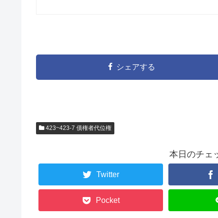
シェアする
423~423-7 債権者代位権
本日のチェ
Twitter
Pocket