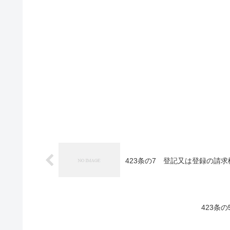
423条の7 登記又は登録の請
423条