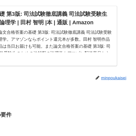
 第3版: 司法試験徹底講義 司法試験受験生
 | 田村 智明 |本 | 通販 | Amazon
の論文合格答案の基礎 第3版: 司法試験徹底講義 司法試験受験
理学。アマゾンならポイント還元本が多数。田村 智明作品
は当日お届けも可能。また論文合格答案の基礎 第3版: 司
試験受験生のための法解釈の論理学もアマゾン配送商品なら
minpoukaisei
の要件