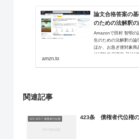
論文合格答案の基礎
のための法解釈の論理学
Amazonで田村 智明
生のための法解釈の論
ほか、お急ぎ便対象商品
法試験徹底講義 司法
amzn.to
通常配送...
関連記事
423条 債権者代位権
423~423-7 債権者代位権