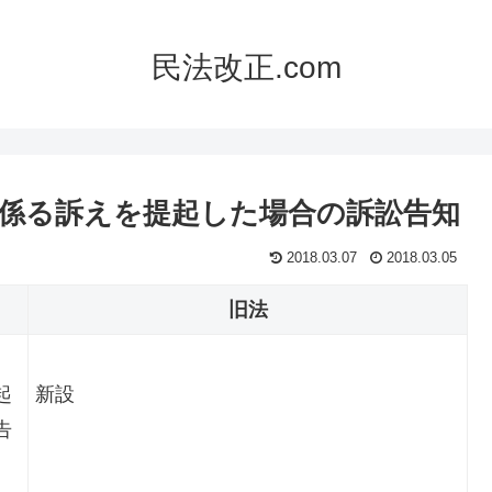
民法改正.com
に係る訴えを提起した場合の訴訟告知
2018.03.07
2018.03.05
旧法
起
新設
告