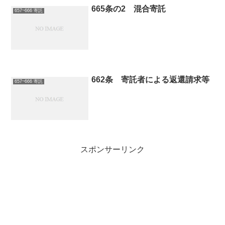
665条の2 混合寄託
657~666 寄託
662条 寄託者による返還請求等
657~666 寄託
スポンサーリンク