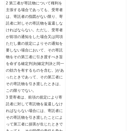
2 第三者が寄託物について権利を
主張する場合であっても、受寄者
は、寄託者の指図がない限り、寄
託者に対しその寄託物を返還しな
ければならない。ただし、受寄者
が前項の通知をした場合又は同項
ただし書の規定によりその通知を
要しない場合において、その寄託
物をその第三者に引き渡すべき旨
を命ずる確定判決(確定判決と同一
の効力を有するものを含む。)があ
ったときであって、その第三者に
その寄託物を引き渡したときは、
この限りでない。
3 受寄者は、前項の規定により寄
託者に対して寄託物を返還しなけ
ればならない場合には、寄託者に
その寄託物を引き渡したことによ
って第三者に損害が生じたときで
あっても、その賠償の責任を負わ