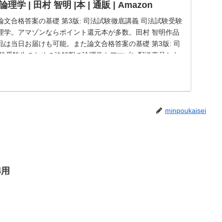
 | 田村 智明 |本 | 通販 | Amazon
の論文合格答案の基礎 第3版: 司法試験徹底講義 司法試験受験
理学。アマゾンならポイント還元本が多数。田村 智明作品
は当日お届けも可能。また論文合格答案の基礎 第3版: 司
試験受験生のための法解釈の論理学もアマゾン配送商品なら
minpoukaisei
準用