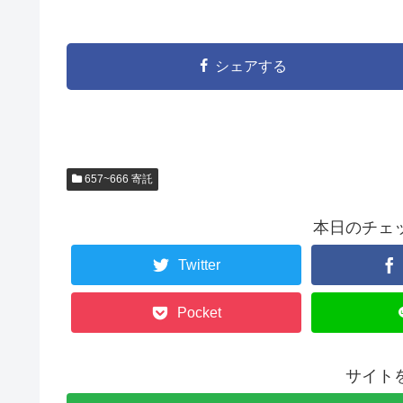
シェアする
657~666 寄託
本日のチェ
Twitter
Pocket
サイト