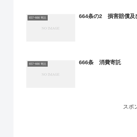
664条の2 損害賠償
657~666 寄託
666条 消費寄託
657~666 寄託
スポ