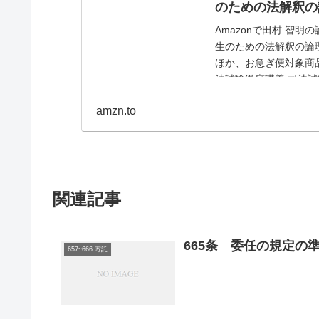
のための法解釈の論理学
Amazonで田村 智明
生のための法解釈の論
ほか、お急ぎ便対象商品
法試験徹底講義 司法
通常配送...
amzn.to
関連記事
665条 委任の規定の
657~666 寄託