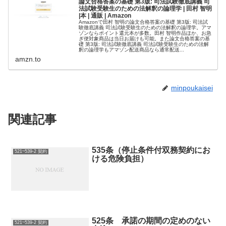
論文合格答案の基礎 第3版: 司法試験徹底講義 司
法試験受験生のための法解釈の論理学 | 田村 智明
|本 | 通販 | Amazon
Amazonで田村 智明の論文合格答案の基礎 第3版: 司法試
験徹底講義 司法試験受験生のための法解釈の論理学。アマ
ゾンならポイント還元本が多数。田村 智明作品ほか、お急
ぎ便対象商品は当日お届けも可能。また論文合格答案の基
礎 第3版: 司法試験徹底講義 司法試験受験生のための法解
釈の論理学もアマゾン配送商品なら通常配送...
amzn.to
minpoukaisei
関連記事
535条（停止条件付双務契約にお
521~539-2 契約
ける危険負担）
525条 承諾の期間の定めのない
521~539-2 契約